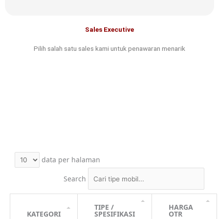
Sales Executive
Pilih salah satu sales kami untuk penawaran menarik
PRICELIST
Harga On The Road Jakarta
Harga tidak mengikat, dapat berubah sewaktu-waktu
data per halaman
Search
TIPE /
HARGA
KATEGORI
SPESIFIKASI
OTR